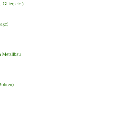
itter, etc.)
age)
h Metallbau
ohren)