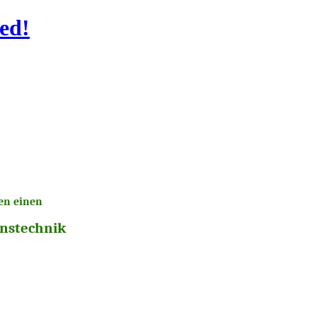
ed!
en einen
nstechnik